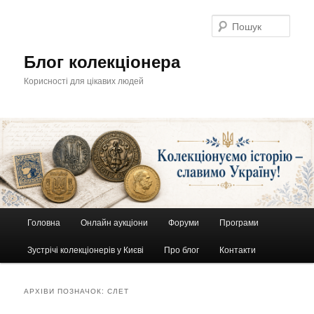
Перейти
Перейти
до
до
Пошу
основного
другорядного
вмісту
вмісту
Блог колекціонера
Корисності для цікавих людей
Головне
Головна
Онлайн аукціони
Форуми
Програми
меню
Зустрічі колекціонерів у Києві
Про блог
Контакти
АРХІВИ ПОЗНАЧОК:
СЛЕТ