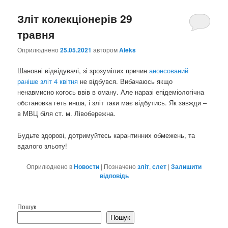
Зліт колекціонерів 29
травня
Оприлюднено
25.05.2021
автором
Aleks
Шановні відвідувачі, зі зрозумілих причин
анонсований
раніше зліт 4 квітня
не відбувся. Вибачаюсь якщо
ненавмисно когось ввів в оману. Але наразі епідеміологічна
обстановка геть инша, і зліт таки має відбутись. Як завжди –
в МВЦ біля ст. м. Лівобережна.
Будьте здорові, дотримуйтесь карантинних обмежень, та
вдалого зльоту!
Оприлюднено в
Новости
|
Позначено
зліт
,
слет
|
Залишити
відповідь
Пошук
Пошук