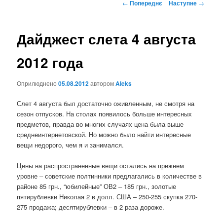
Навігація
←
Попереднє
Наступне
→
по
записах
Дайджест слета 4 августа
2012 года
Оприлюднено
05.08.2012
автором
Aleks
Слет 4 августа был достаточно оживленным, не смотря на
сезон отпусков. На столах появилось больше интересных
предметов, правда во многих случаях цена была выше
среднеинтернетовской. Но можно было найти интересные
вещи недорого, чем я и занимался.
Цены на распространенные вещи остались на прежнем
уровне – советские полтинники предлагались в количестве в
районе 85 грн., “юбилейные” ОВ2 – 185 грн., золотые
пятирублевки Николая 2 в долл. США – 250-255 скупка 270-
275 продажа; десятирублевки – в 2 раза дороже.