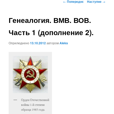
Навігація
←
Попереднє
Наступне
→
по
записах
Генеалогия. ВМВ. ВОВ.
Часть 1 (дополнение 2).
Оприлюднено
13.10.2012
автором
Aleks
Орден Отечественной
войны 1-й степени
образца 1985 года.