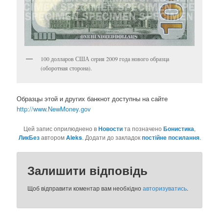
100 долларов США серия 2009 года нового образца
(оборотная сторона).
Образцы этой и других банкнот доступны на сайте
http://www.NewMoney.gov
Цей запис оприлюднено в
Новости
та позначено
Бонистика
,
ЛикБез
автором
Aleks
. Додати до закладок
постійне посилання
.
Залишити відповідь
Щоб відправити коментар вам необхідно
авторизуватись
.