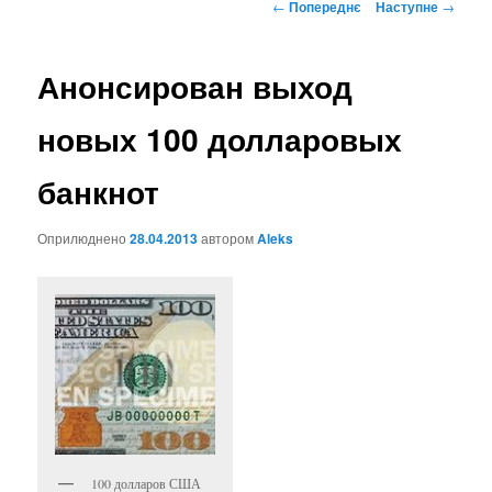
Навігація
←
Попереднє
Наступне
→
по
записах
Анонсирован выход
новых 100 долларовых
банкнот
Оприлюднено
28.04.2013
автором
Aleks
100 долларов США