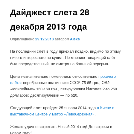
записах
Дайджест слета 28
декабря 2013 года
Оприлюднено
29.12.2013
автором
Aleks
На последний слёт в году приехал поздно, видимо по этому
ничего интересного не купил. По мнению товарищей слёт
был посредственный, не смотря на большой перерыв.
Цены незначительно поменялись относительно
прошлого
слёта
: серебрянные полтинники СССР 75-85 грн., ОВ2
«юбилейные» 150-160 грн., пятирублевки Николая 2-го 250
долларов; десятирублевки — по 520.
Следующий слет пройдет 25 января 2014 года
в Киеве в
выставочном центре у метро «Левобережная»
.
Желаю удачно встретить Новый 2014 год! До встречи в
новом году!