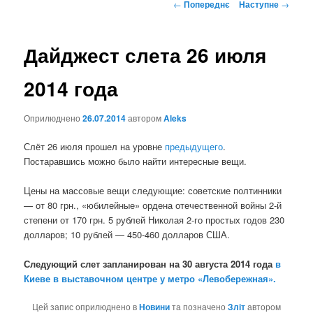
Навігація
←
Попереднє
Наступне
→
по
записах
Дайджест слета 26 июля
2014 года
Оприлюднено
26.07.2014
автором
Aleks
Слёт 26 июля прошел на уровне
предыдущего
.
Постаравшись можно было найти интересные вещи.
Цены на массовые вещи следующие: советские полтинники
— от 80 грн., «юбилейные» ордена отечественной войны 2-й
степени от 170 грн. 5 рублей Николая 2-го простых годов 230
долларов; 10 рублей — 450-460 долларов США.
Следующий слет запланирован на 30 августа 2014 года
в
Киеве в выставочном центре у метро «Левобережная».
Цей запис оприлюднено в
Новини
та позначено
Зліт
автором