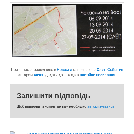
Цей запис оприлюднено в
Новости
та позначено
Слёт
,
События
автором
Aleks
. Додати до закладок
постійне посилання
.
Залишити відповідь
Щоб відправити коментар вам необхідно
авторизуватись
.