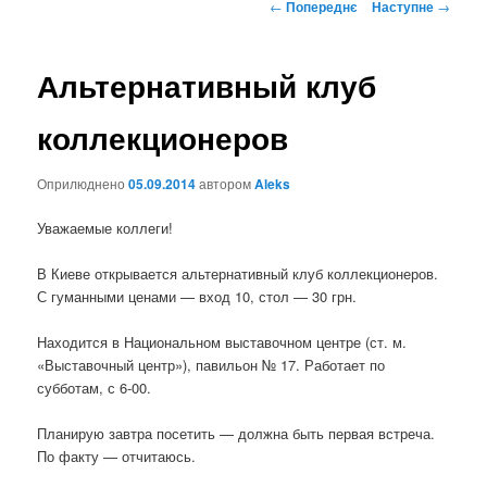
Навігація
←
Попереднє
Наступне
→
по
записах
Альтернативный клуб
коллекционеров
Оприлюднено
05.09.2014
автором
Aleks
Уважаемые коллеги!
В Киеве открывается альтернативный клуб коллекционеров.
С гуманными ценами — вход 10, стол — 30 грн.
Находится в Национальном выставочном центре (ст. м.
«Выставочный центр»), павильон № 17. Работает по
субботам, с 6-00.
Планирую завтра посетить — должна быть первая встреча.
По факту — отчитаюсь.