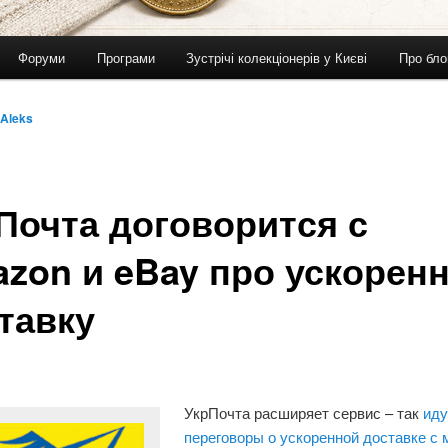
Форуми
Програми
Зустрічі колекціонерів у Києві
Про бло
Aleks
Почта договорится с
zon и eBay про ускорен
тавку
УкрПочта расширяет сервис – так
иду
переговоры о ускоренной доставке с