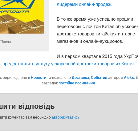
лидерами онлайн-продаж
.
В то же время уже успешно прошли
переговоры с почтой Китая об ускоре
доставке товаров китайских интернет
магазинов и онлайн-аукционов.
рПошта
И в первом квартале 2015 года УкрПо
 предоставлять услугу ускоренной доставки товаров из Китая
.
ис оприлюднено в
Новости
та позначено
Доставка
,
События
автором
Aleks
. 
закладок
постійне посилання
.
шити відповідь
вити коментар вам необхідно
авторизуватись
.