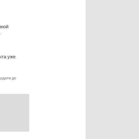
нной
-
чта уже
Додати до