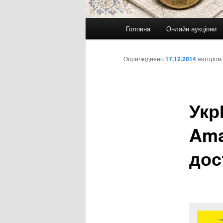
Головне
Головна
Онлайн аукціони
меню
Оприлюднено
17.12.2014
автором
Укр
Ama
дос