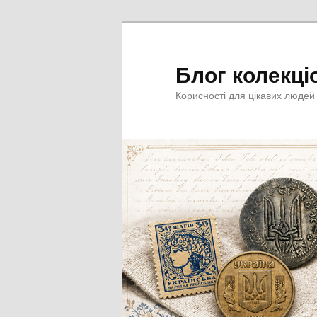
Перейти
до
основного
Блог колекці
вмісту
Корисності для цікавих людей