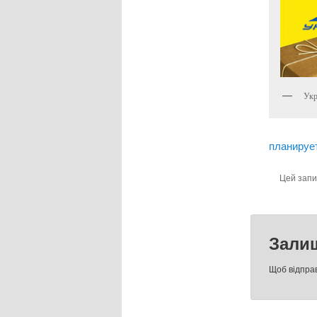
Ук
планирует
Цей зап
Зали
Щоб відпра