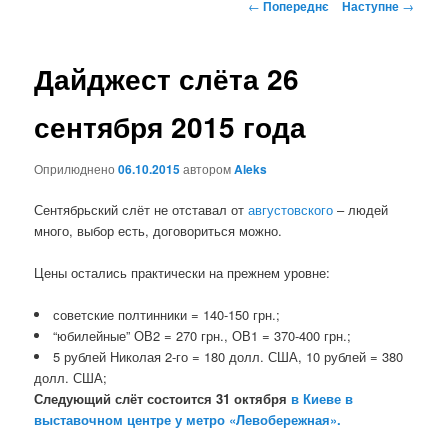
Навігація
←
Попереднє
Наступне
→
по
записах
Дайджест слёта 26
сентября 2015 года
Оприлюднено
06.10.2015
автором
Aleks
Сентябрьский слёт не отставал от
августовского
– людей
много, выбор есть, договориться можно.
Цены остались практически на прежнем уровне:
советские полтинники = 140-150 грн.;
“юбилейные” ОВ2 = 270 грн., ОВ1 = 370-400 грн.;
5 рублей Николая 2-го = 180 долл. США, 10 рублей = 380
долл. США;
Следующий слёт состоится 31 октября
в Киеве в
выставочном центре у метро «Левобережная».