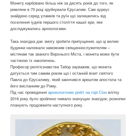
Монету карбовано більш ніж за десять років до того, як
римляни в 70 році зруйнували Єрусалим. Сам ауреус
знайдено серед уламків та руїн що залишились від
поселення іудеїв першого століття нашої ери, яке
досліджувались археологами.
Така знахідка дає змогу зробити припущення, що ці великі
будинки належали заможним священнослужителям –
містянам так званого Верхнього Міста, і монета може бути
частиною їх накопичень.
Професор релігієзнавства Табор зауважив, що монета
датується тим самим роком що і останній візит святого
Павла до Єрусалиму, який закінчився арештом апостола та
його висланням до Риму.
Під час проведення
археологічних робіт на горі Сіон
влітку
2016 року було зроблено чимало значущих знахідок; розкопки
планують продовжити наступного року.