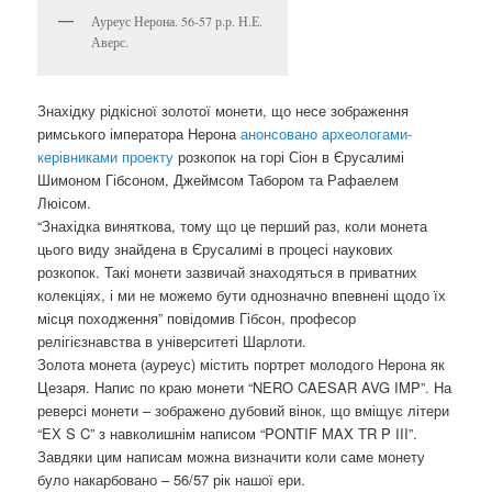
Ауреус Нерона. 56-57 р.р. Н.Е.
Аверс.
Знахідку рідкісної золотої монети, що несе зображення
римського імператора Нерона
анонсовано археологами-
керівниками проекту
розкопок на горі Сіон в Єрусалимі
Шимоном Гібсоном, Джеймсом Табором та Рафаелем
Люісом.
“Знахідка виняткова, тому що це перший раз, коли монета
цього виду знайдена в Єрусалимі в процесі наукових
розкопок. Такі монети зазвичай знаходяться в приватних
колекціях, і ми не можемо бути однозначно впевнені щодо їх
місця походження” повідомив Гібсон, професор
релігієзнавства в університеті Шарлоти.
Золота монета (ауреус) містить портрет молодого Нерона як
Цезаря. Напис по краю монети “NERO CAESAR AVG IMP”. На
реверсі монети – зображено дубовий вінок, що вміщує літери
“EХ S C” з навколишнім написом “PONTIF MAX TR P III”.
Завдяки цим написам можна визначити коли саме монету
було накарбовано – 56/57 рік нашої ери.