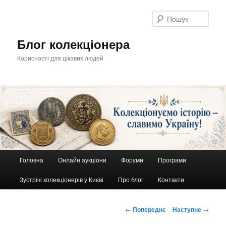
Перейти
до
Пошу
основного
вмісту
Блог колекціонера
Корисності для цікавих людей
Головне
Головна
Онлайн аукціони
Форуми
Програми
меню
Зустрічі колекціонерів у Києві
Про блог
Контакти
Навігація
←
Попереднє
Наступне
→
по