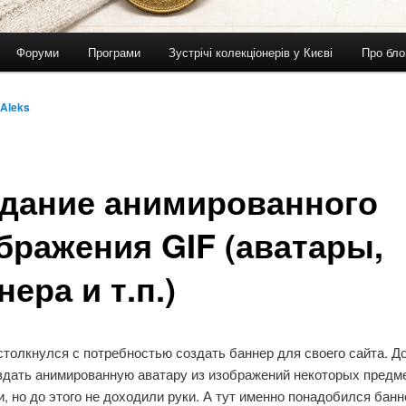
Форуми
Програми
Зустрічі колекціонерів у Києві
Про бло
Aleks
дание анимированного
бражения GIF (аватары,
нера и т.п.)
толкнулся с потребностью создать баннер для своего сайта. До
здать анимированную аватару из изображений некоторых предм
, но до этого не доходили руки. А тут именно понадобился банн