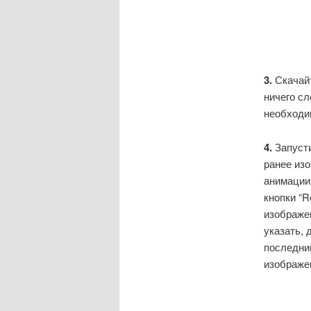
3.
Скачай
ничего сл
необходи
4.
Запусти
ранее изо
анимации
кнопки “
изображен
указать, 
последний
изображен