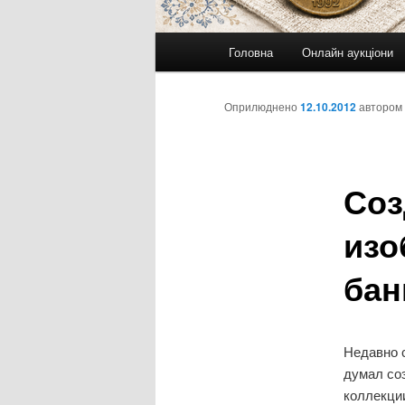
Головне
Головна
Онлайн аукціони
меню
Оприлюднено
12.10.2012
автором
Соз
изо
бан
Недавно с
думал со
коллекции