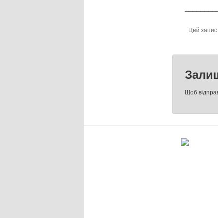
________
Цей запис
Зали
Щоб відпра