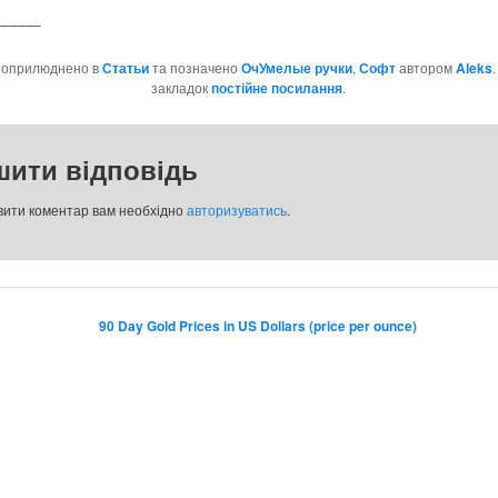
_____
 оприлюднено в
Статьи
та позначено
ОчУмелые ручки
,
Софт
автором
Aleks
закладок
постійне посилання
.
шити відповідь
вити коментар вам необхідно
авторизуватись
.