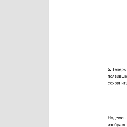
5.
Теперь 
появивше
сохранит
Надеюсь 
изображен