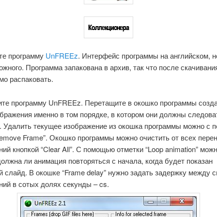
те программу
UnFREEz
. Интерфейс программы на английском, н
ожного. Программа запакована в архив, так что после скачивани
мо распаковать.
те программу UnFREEz. Перетащите в окошко программы созд
бражения именно в том порядке, в котором они должны следова
. Удалить текущее изображение из окошка программы можно с
Remove Frame”. Окошко программы можно очистить от всех пере
ий кнопкой “Clear All”. С помощью отметки “Loop animation” мож
должна ли анимация повторяться с начала, когда будет показан
 слайд. В окошке “Frame delay” нужно задать задержку между 
ий в сотых долях секунды – cs.