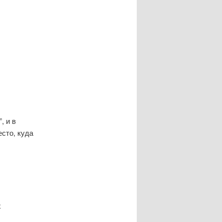
, и в
сто, куда
х