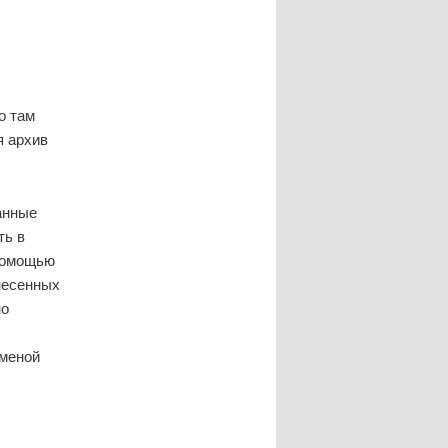
о там
я архив
анные
ть в
 помощью
несенных
но
сменой