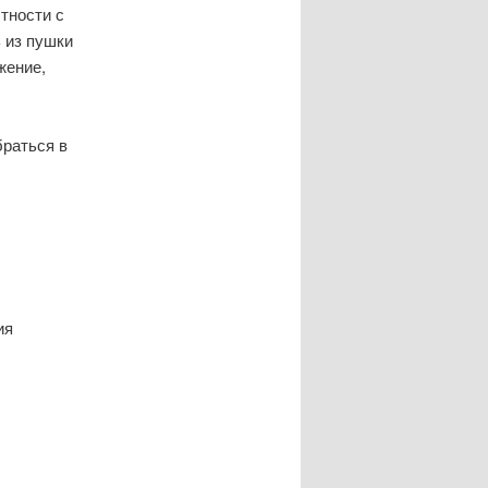
тности с
ь из пушки
жение,
браться в
ия