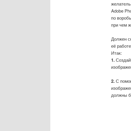
желатель
Adobe Pho
по воробь
при чем 
Должен ск
её работе
Итак:
1.
Создайт
изображе
2.
С помощ
изображе
должны б