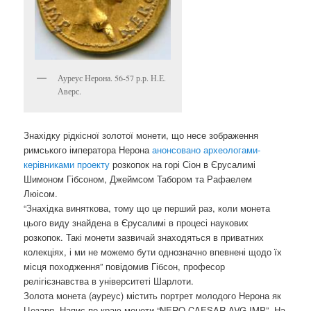
Ауреус Нерона. 56-57 р.р. Н.Е.
Аверс.
Знахідку рідкісної золотої монети, що несе зображення
римського імператора Нерона
анонсовано археологами-
керівниками проекту
розкопок на горі Сіон в Єрусалимі
Шимоном Гібсоном, Джеймсом Табором та Рафаелем
Люісом.
“Знахідка виняткова, тому що це перший раз, коли монета
цього виду знайдена в Єрусалимі в процесі наукових
розкопок. Такі монети зазвичай знаходяться в приватних
колекціях, і ми не можемо бути однозначно впевнені щодо їх
місця походження” повідомив Гібсон, професор
релігієзнавства в університеті Шарлоти.
Золота монета (ауреус) містить портрет молодого Нерона як
Цезаря. Напис по краю монети “NERO CAESAR AVG IMP”. На