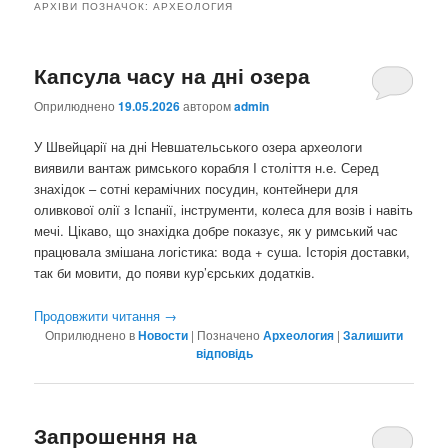
АРХІВИ ПОЗНАЧОК:
АРХЕОЛОГИЯ
Капсула часу на дні озера
Оприлюднено
19.05.2026
автором
admin
У Швейцарії на дні Невшательського озера археологи
виявили вантаж римського корабля I століття н.е. Серед
знахідок – сотні керамічних посудин, контейнери для
оливкової олії з Іспанії, інструменти, колеса для возів і навіть
мечі. Цікаво, що знахідка добре показує, як у римський час
працювала змішана логістика: вода + суша. Історія доставки,
так би мовити, до появи кур’єрських додатків.
Продовжити читання
→
Оприлюднено в
Новости
|
Позначено
Археология
|
Залишити
відповідь
Запрошення на