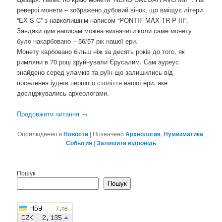
реверсі монети – зображено дубовий вінок, що вміщує літери
“EХ S C” з навколишнім написом “PONTIF MAX TR P III”.
Завдяки цим написам можна визначити коли саме монету
було накарбовано – 56/57 рік нашої ери.
Монету карбовано більш ніж за десять років до того, як
римляни в 70 році зруйнували Єрусалим. Сам ауреус
знайдено серед уламків та руїн що залишились від
поселення іудеїв першого століття нашої ери, яке
досліджувались археологами.
Продовжити читання
→
Оприлюднено в
Новости
|
Позначено
Археология
,
Нумизматика
,
События
|
Залишити відповідь
Пошук
Пошук